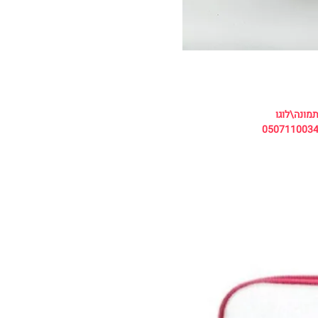
מונה\לוגו