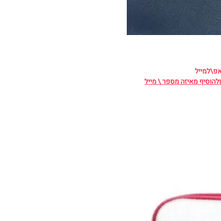
אפ\למייל
להוסיף מאיזה מספר \ מייל