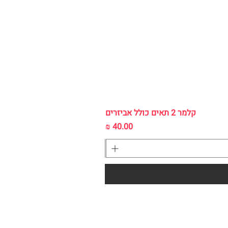
קלמר 2 תאים כולל אביזרים
מחיר
050-7110034 :ליהי
050-4718150 :לימור