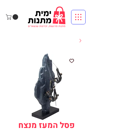
פסל המעז מנצח