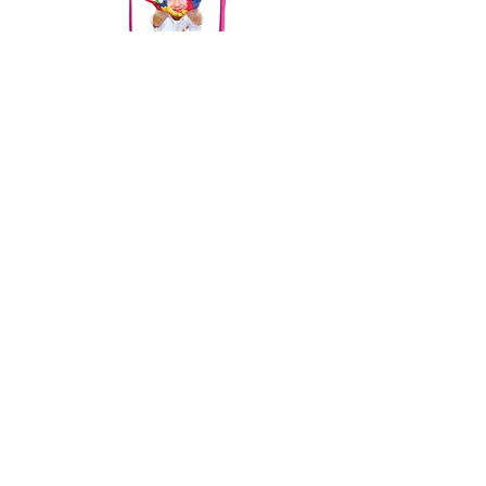
קלמר 2 תאים כולל אביזרים
מחיר
הוספה לסל
שאלות ותשובות
מדיניות פרטיות
מדיניות משלוחים והחזרות
הצהרת נגישות
:ליהי
050-7110034
:לימור
050-4718150
yamitmatanot@gmail.com